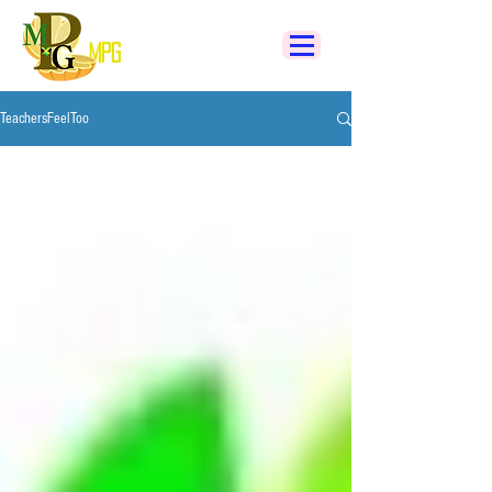
MPG
TeachersFeelToo